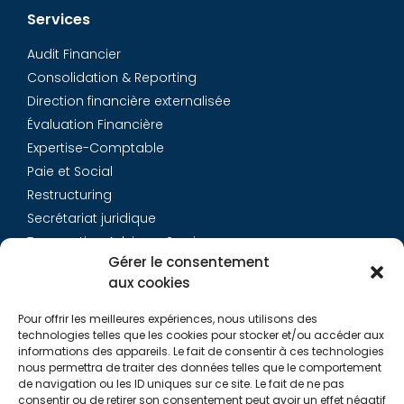
Services
Audit Financier
Consolidation & Reporting
Direction financière externalisée
Évaluation Financière
Expertise-Comptable
Paie et Social
Restructuring
Secrétariat juridique
Transaction Advisory Services
Gérer le consentement
aux cookies
Aurys
Pour offrir les meilleures expériences, nous utilisons des
Équipe
technologies telles que les cookies pour stocker et/ou accéder aux
Carrières
informations des appareils. Le fait de consentir à ces technologies
nous permettra de traiter des données telles que le comportement
Contact
de navigation ou les ID uniques sur ce site. Le fait de ne pas
consentir ou de retirer son consentement peut avoir un effet négatif