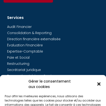
Services
Audit Financier
Consolidation & Reporting
Direction financière externalisée
Évaluation Financière
Expertise-Comptable
Paie et Social
Restructuring
Secrétariat juridique
Transaction Advisory Services
Gérer le consentement
aux cookies
Aurys
Pour offrir les meilleures expériences, nous utilisons des
Équipe
technologies telles que les cookies pour stocker et/ou accéder aux
Carrières
informations des appareils. Le fait de consentir à ces technologies