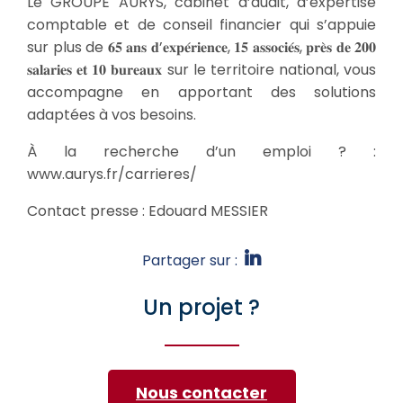
Le GROUPE AURYS, cabinet d’audit, d’expertise
comptable et de conseil financier qui s’appuie
sur plus de 𝟔𝟓 𝐚𝐧𝐬 𝐝’𝐞𝐱𝐩𝐞́𝐫𝐢𝐞𝐧𝐜𝐞, 𝟏𝟓 𝐚𝐬𝐬𝐨𝐜𝐢𝐞́𝐬, 𝐩𝐫𝐞̀𝐬 𝐝𝐞 𝟐𝟎𝟎
𝐬𝐚𝐥𝐚𝐫𝐢𝐞𝐬 𝐞𝐭 𝟏𝟎 𝐛𝐮𝐫𝐞𝐚𝐮𝐱 sur le territoire national, vous
accompagne en apportant des solutions
adaptées à vos besoins.
À la recherche d’un emploi ? :
www.aurys.fr/carrieres/
Contact presse : Edouard MESSIER
Partager sur :
Un projet ?
Nous contacter