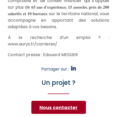
comptable et de conseil financier qui s’appuie
sur plus de 𝟔𝟓 𝐚𝐧𝐬 𝐝’𝐞𝐱𝐩𝐞́𝐫𝐢𝐞𝐧𝐜𝐞, 𝟏𝟓 𝐚𝐬𝐬𝐨𝐜𝐢𝐞́𝐬, 𝐩𝐫𝐞̀𝐬 𝐝𝐞 𝟐𝟎𝟎
𝐬𝐚𝐥𝐚𝐫𝐢é𝐬 𝐞𝐭 𝟏𝟎 𝐛𝐮𝐫𝐞𝐚𝐮𝐱 sur le territoire national, vous
accompagne en apportant des solutions
adaptées à vos besoins.
À la recherche d’un emploi ? :
www.aurys.fr/carrieres/
Contact presse : Edouard MESSIER
Partager sur :
Un projet ?
Nous contacter