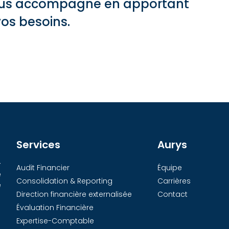
, vous accompagne en apportant
os besoins.
Services
Aurys
-
Audit Financier
Équipe
e
Consolidation & Reporting
Carrières
e
Direction financière externalisée
Contact
Évaluation Financière
Expertise-Comptable