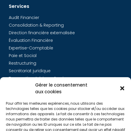
Services
Audit Financier
Consolidation & Reporting
Direction financière externalisée
Évaluation Financière
Expertise-Comptable
Paie et Social
Restructuring
Secrétariat juridique
Transaction Advisory Services
Gérer le consentement
aux cookies
Aurys
Pour offrir les meilleures expériences, nous utilisons des
Équipe
technologies telles que les cookies pour stocker et/ou accéder aux
Carrières
informations des appareils. Le fait de consentir à ces technologies
nous permettra de traiter des données telles que le comportement
Contact
de navigation ou les ID uniques sur ce site. Le fait de ne pas
consentir ou de retirer son consentement peut avoir un effet négatif