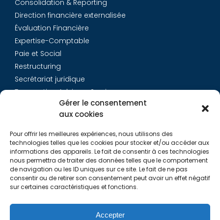
Consolidation & Reporting
Direction financière externalisée
Évaluation Financière
Expertise-Comptable
Paie et Social
Restructuring
Secrétariat juridique
Transaction Advisory Services
Gérer le consentement
aux cookies
Aurys
Pour offrir les meilleures expériences, nous utilisons des
Équipe
technologies telles que les cookies pour stocker et/ou accéder aux
Carrières
informations des appareils. Le fait de consentir à ces technologies
nous permettra de traiter des données telles que le comportement
Contact
de navigation ou les ID uniques sur ce site. Le fait de ne pas
consentir ou de retirer son consentement peut avoir un effet négatif
sur certaines caractéristiques et fonctions.
Liens utiles
Rapports de Transparence
Accepter