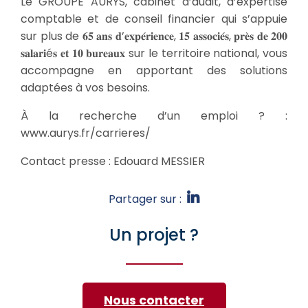
Le GROUPE AURYS, cabinet d’audit, d’expertise
comptable et de conseil financier qui s’appuie
sur plus de 𝟔𝟓 𝐚𝐧𝐬 𝐝’𝐞𝐱𝐩𝐞́𝐫𝐢𝐞𝐧𝐜𝐞, 𝟏𝟓 𝐚𝐬𝐬𝐨𝐜𝐢𝐞́𝐬, 𝐩𝐫𝐞̀𝐬 𝐝𝐞 𝟐𝟎𝟎
𝐬𝐚𝐥𝐚𝐫𝐢é𝐬 𝐞𝐭 𝟏𝟎 𝐛𝐮𝐫𝐞𝐚𝐮𝐱 sur le territoire national, vous
accompagne en apportant des solutions
adaptées à vos besoins.
À la recherche d’un emploi ? :
www.aurys.fr/carrieres/
Contact presse : Edouard MESSIER
Partager sur :
Un projet ?
Nous contacter