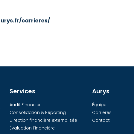
rys.fr/carrieres/
Services
Aurys
-
Audit Financier
Équipe
e
Consolidation & Reporting
Carrières
e
Direction financière externalisée
Contact
Évaluation Financière