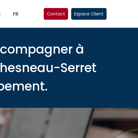
s
FR
Contact
Espace Client
accompagner à
 Chesneau-Serret
ppement.