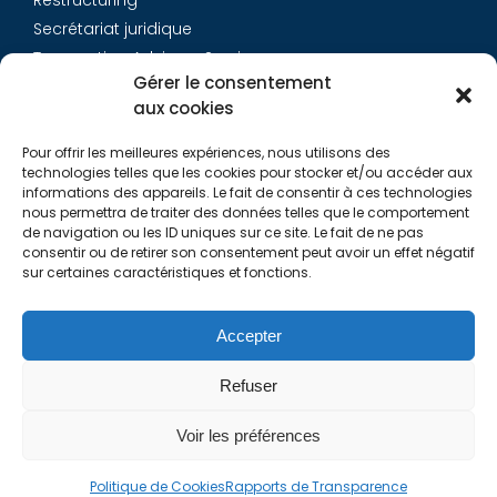
Restructuring
Secrétariat juridique
Transaction Advisory Services
Gérer le consentement
aux cookies
Aurys
Pour offrir les meilleures expériences, nous utilisons des
Équipe
technologies telles que les cookies pour stocker et/ou accéder aux
Carrières
informations des appareils. Le fait de consentir à ces technologies
nous permettra de traiter des données telles que le comportement
Contact
de navigation ou les ID uniques sur ce site. Le fait de ne pas
consentir ou de retirer son consentement peut avoir un effet négatif
sur certaines caractéristiques et fonctions.
Liens utiles
Rapports de Transparence
Accepter
Mentions légales
Politique de Cookies (EU)
Refuser
Lexique
Voir les préférences
Politique de Cookies
Rapports de Transparence