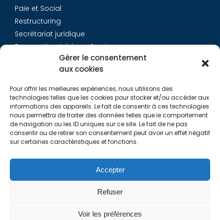
Paie et Social
Restructuring
Secrétariat juridique
Transaction Advisory Services
Gérer le consentement
aux cookies
Aurys
Pour offrir les meilleures expériences, nous utilisons des
Équipe
technologies telles que les cookies pour stocker et/ou accéder aux
Carrières
informations des appareils. Le fait de consentir à ces technologies
nous permettra de traiter des données telles que le comportement
Contact
de navigation ou les ID uniques sur ce site. Le fait de ne pas
consentir ou de retirer son consentement peut avoir un effet négatif
sur certaines caractéristiques et fonctions.
Liens utiles
Rapports de Transparence
Accepter
Mentions légales
Politique de Cookies (EU)
Refuser
Lexique
Voir les préférences