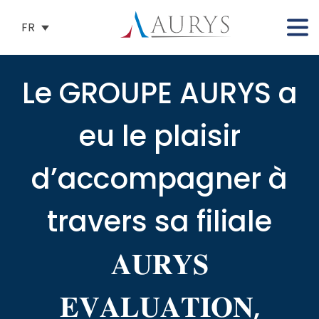
FR
Le GROUPE AURYS a
eu le plaisir
d’accompagner à
travers sa filiale
𝐀𝐔𝐑𝐘𝐒
𝐄𝐕𝐀𝐋𝐔𝐀𝐓𝐈𝐎𝐍,