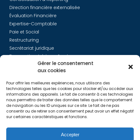
Direction financière externalisée
Évaluation Financière
Expertise-Comptable
Paie et Social
Restructuring
Secrétariat juridique
Transaction Advisory Services
Gérer le consentement
aux cookies
Aurys
Pour offrir les meilleures expériences, nous utilisons des
Équipe
technologies telles que les cookies pour stocker et/ou accéder aux
Carrières
informations des appareils. Le fait de consentir à ces technologies
nous permettra de traiter des données telles que le comportement
Contact
de navigation ou les ID uniques sur ce site. Le fait de ne pas
consentir ou de retirer son consentement peut avoir un effet négatif
sur certaines caractéristiques et fonctions.
Liens utiles
Rapports de Transparence
Accepter
Mentions légales