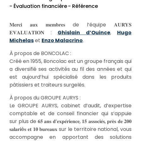
- Évaluation financière
- Référence
𝐌𝐞𝐫𝐜𝐢 𝐚𝐮𝐱 𝐦𝐞𝐦𝐛𝐫𝐞𝐬 de l’équipe 𝐀𝐔𝐑𝐘𝐒
𝐄𝐕𝐀𝐋𝐔𝐀𝐓𝐈𝐎𝐍 :
Ghislain d’Ouince
,
Hugo
Michelas
et
Enzo Malacrino
.
À propos de BONCOLAC :
Créé en 1955, Boncolac est un groupe français qui
a diversifié ses activités au fil des années et qui
est aujourd’hui spécialisé dans les produits
pâtissiers et traiteurs surgelés.
À propos du GROUPE AURYS :
Le GROUPE AURYS, cabinet d’audit, d’expertise
comptable et de conseil financier qui s’appuie
sur plus de 𝟔𝟓 𝐚𝐧𝐬 𝐝’𝐞𝐱𝐩𝐞́𝐫𝐢𝐞𝐧𝐜𝐞, 𝟏𝟓 𝐚𝐬𝐬𝐨𝐜𝐢𝐞́𝐬, 𝐩𝐫𝐞̀𝐬 𝐝𝐞 𝟐𝟎𝟎
𝐬𝐚𝐥𝐚𝐫𝐢é𝐬 𝐞𝐭 𝟏𝟎 𝐛𝐮𝐫𝐞𝐚𝐮𝐱 sur le territoire national, vous
accompagne en apportant des solutions