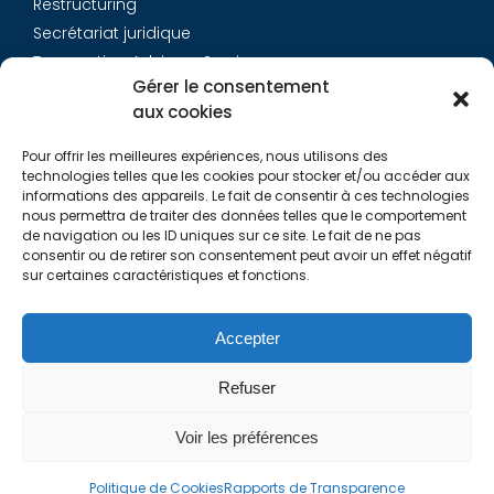
Restructuring
Secrétariat juridique
Transaction Advisory Services
Gérer le consentement
aux cookies
Aurys
Pour offrir les meilleures expériences, nous utilisons des
Équipe
technologies telles que les cookies pour stocker et/ou accéder aux
Carrières
informations des appareils. Le fait de consentir à ces technologies
nous permettra de traiter des données telles que le comportement
Contact
de navigation ou les ID uniques sur ce site. Le fait de ne pas
consentir ou de retirer son consentement peut avoir un effet négatif
sur certaines caractéristiques et fonctions.
Liens utiles
Rapports de Transparence
Accepter
Mentions légales
Politique de Cookies (EU)
Refuser
Lexique
Voir les préférences
Politique de Cookies
Rapports de Transparence