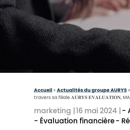
Accueil
»
Actualités du groupe AURYS
travers sa filiale 𝐀𝐔𝐑𝐘𝐒 𝐄𝐕𝐀𝐋𝐔𝐀𝐓𝐈
marketing |
16 mai 2024 |
- 
- Évaluation financière
- R