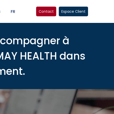
s
FR
Contact
Espace Client
accompagner à
𝐎𝐍, MAY HEALTH dans
ment.