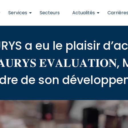
Services
Secteurs
Actualités
Carrière
RYS a eu le plaisir d’
𝐔𝐑𝐘𝐒 𝐄𝐕𝐀𝐋𝐔𝐀𝐓𝐈
adre de son développe