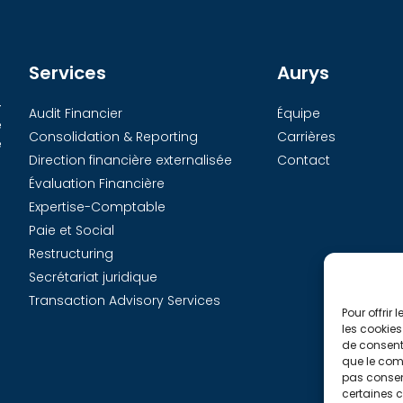
Services
Aurys
-
Audit Financier
Équipe
e
Consolidation & Reporting
Carrières
e
Direction financière externalisée
Contact
Évaluation Financière
Expertise-Comptable
Paie et Social
Restructuring
Secrétariat juridique
Transaction Advisory Services
Pour offrir
les cookies
de consenti
que le comp
pas consent
certaines c