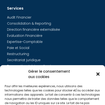
Services
Audit Financier
Consolidation & Reporting
Direction financière externalisée
Évaluation Financière
Expertise-Comptable
Paie et Social
Restructuring
Secrétariat juridique
Transaction Advisory Services
Gérer le consentement
aux cookies
Aurys
Pour offrir les meilleures expériences, nous utilisons des
Équipe
technologies telles que les cookies pour stocker et/ou accéder aux
Carrières
informations des appareils. Le fait de consentir à ces technologies
nous permettra de traiter des données telles que le comportement
Contact
de navigation ou les ID uniques sur ce site. Le fait de ne pas