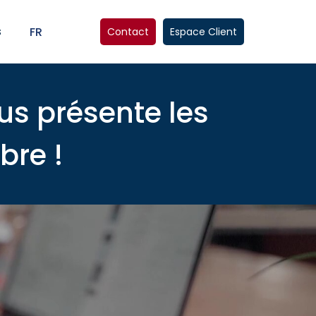
s
FR
Contact
Espace Client
us présente les
bre !