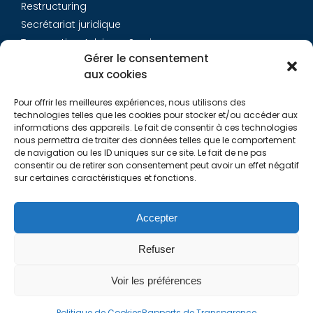
Restructuring
Secrétariat juridique
Transaction Advisory Services
Gérer le consentement
aux cookies
Aurys
Pour offrir les meilleures expériences, nous utilisons des
Équipe
technologies telles que les cookies pour stocker et/ou accéder aux
Carrières
informations des appareils. Le fait de consentir à ces technologies
nous permettra de traiter des données telles que le comportement
Contact
de navigation ou les ID uniques sur ce site. Le fait de ne pas
consentir ou de retirer son consentement peut avoir un effet négatif
sur certaines caractéristiques et fonctions.
Liens utiles
Rapports de Transparence
Accepter
Mentions légales
Politique de Cookies (EU)
Refuser
Lexique
Voir les préférences
Politique de Cookies
Rapports de Transparence