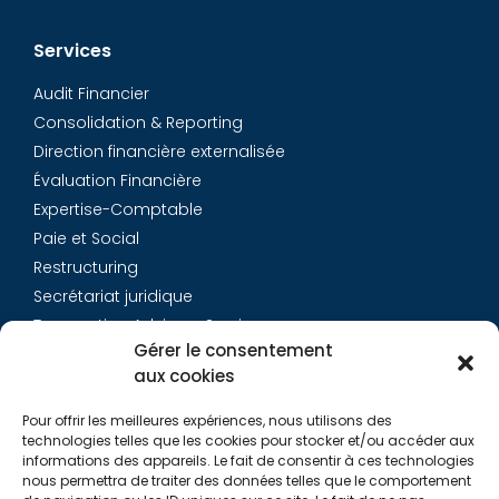
Services
Audit Financier
Consolidation & Reporting
Direction financière externalisée
Évaluation Financière
Expertise-Comptable
Paie et Social
Restructuring
Secrétariat juridique
Transaction Advisory Services
Gérer le consentement
aux cookies
Aurys
Pour offrir les meilleures expériences, nous utilisons des
Équipe
technologies telles que les cookies pour stocker et/ou accéder aux
Carrières
informations des appareils. Le fait de consentir à ces technologies
nous permettra de traiter des données telles que le comportement
Contact