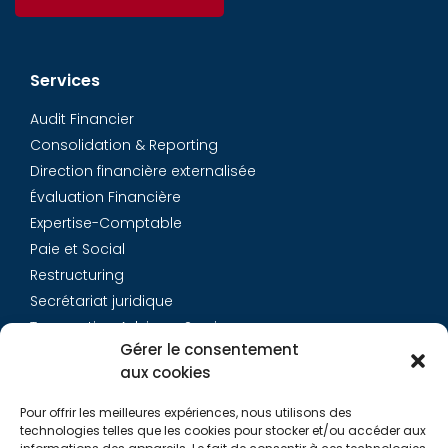
Services
Audit Financier
Consolidation & Reporting
Direction financière externalisée
Évaluation Financière
Expertise-Comptable
Paie et Social
Restructuring
Secrétariat juridique
Transaction Advisory Services
Gérer le consentement
aux cookies
Aurys
Pour offrir les meilleures expériences, nous utilisons des
Équipe
technologies telles que les cookies pour stocker et/ou accéder aux
Carrières