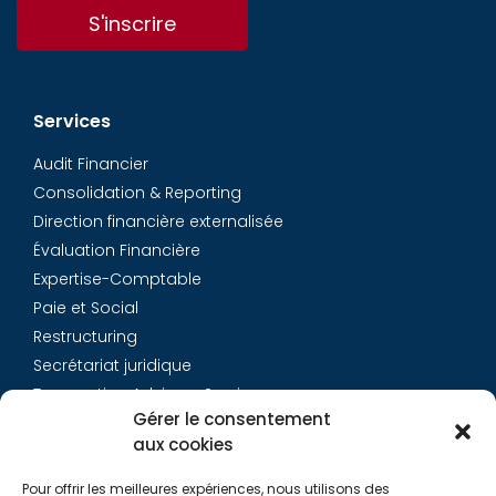
S'inscrire
Services
Audit Financier
Consolidation & Reporting
Direction financière externalisée
Évaluation Financière
Expertise-Comptable
Paie et Social
Restructuring
Secrétariat juridique
Transaction Advisory Services
Gérer le consentement
aux cookies
Aurys
Pour offrir les meilleures expériences, nous utilisons des