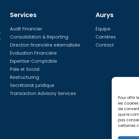
Services
Aurys
-
Audit Financier
Équipe
e
Consolidation & Reporting
Carrières
e
Direction financière externalisée
Contact
Évaluation Financière
Expertise-Comptable
Paie et Social
Restructuring
Secrétariat juridique
Transaction Advisory Services
Pour offrir
les cookies
de consenti
que le comp
pas consent
certaines c