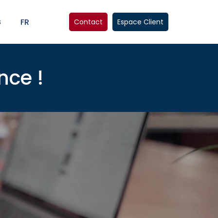
s
FR
Contact
Espace Client
nce !