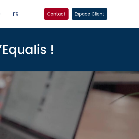
s
FR
Contact
Espace Client
’Equalis !