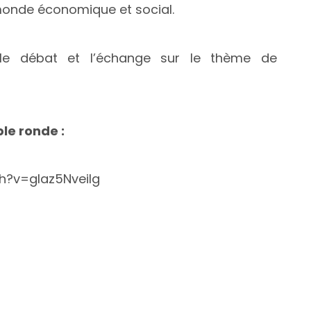
monde économique et social.
t le débat et l’échange sur le thème de
ble ronde :
h?v=glaz5NveiIg