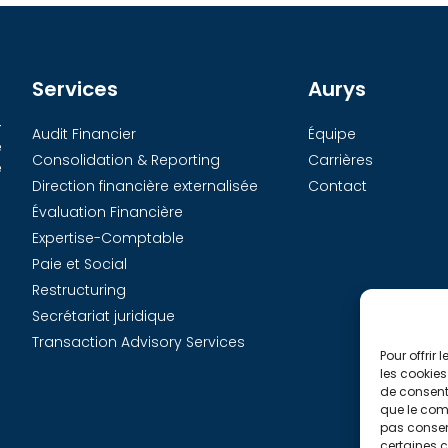
Services
Aurys
-
Audit Financier
Équipe
e
Consolidation & Reporting
Carrières
e
Direction financière externalisée
Contact
Évaluation Financière
Expertise-Comptable
Paie et Social
Restructuring
Secrétariat juridique
Transaction Advisory Services
Pour offrir
les cookies
de consenti
que le comp
pas consent
certaines c