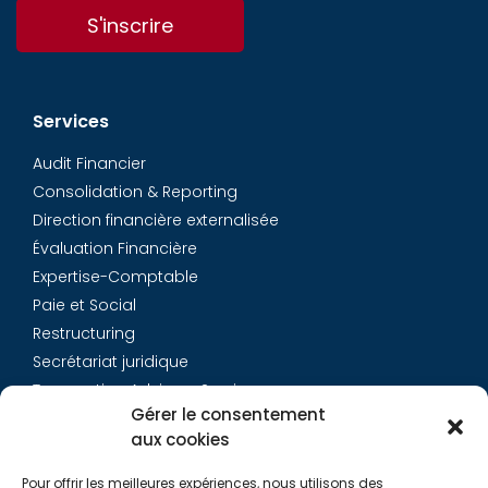
S'inscrire
Services
Audit Financier
Consolidation & Reporting
Direction financière externalisée
Évaluation Financière
Expertise-Comptable
Paie et Social
Restructuring
Secrétariat juridique
Transaction Advisory Services
Gérer le consentement
aux cookies
Aurys
Pour offrir les meilleures expériences, nous utilisons des