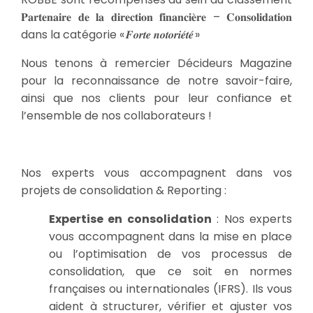
𝐏𝐚𝐫𝐭𝐞𝐧𝐚𝐢𝐫𝐞 𝐝𝐞 𝐥𝐚 𝐝𝐢𝐫𝐞𝐜𝐭𝐢𝐨𝐧 𝐟𝐢𝐧𝐚𝐧𝐜𝐢𝐞̀𝐫𝐞 – 𝐂𝐨𝐧𝐬𝐨𝐥𝐢𝐝𝐚𝐭𝐢𝐨𝐧
dans la catégorie « 𝑭𝒐𝒓𝒕𝒆 𝒏𝒐𝒕𝒐𝒓𝒊𝒆́𝒕𝒆́ »
Nous tenons à remercier Décideurs Magazine
pour la reconnaissance de notre savoir-faire,
ainsi que nos clients pour leur confiance et
l’ensemble de nos collaborateurs !
Nos experts vous accompagnent dans vos
projets de consolidation & Reporting :
Expertise en consolidation
: Nos experts
vous accompagnent dans la mise en place
ou l’optimisation de vos processus de
consolidation, que ce soit en normes
françaises ou internationales (IFRS). Ils vous
aident à structurer, vérifier et ajuster vos