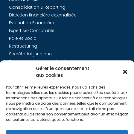
Consolidation & Reporting
Direction financière externalisée
Évaluation Financière
Expertise-Comptable
Paie et Social
Restructuring
Secrétariat juridique
Transaction Advisory Services
Gérer le consentement
aux cookies
Aurys
Pour offrir les meilleures expériences, nous utilisons des
Équipe
technologies telles que les cookies pour stocker et/ou accéder aux
Carrières
informations des appareils. Le fait de consentir à ces technologies
nous permettra de traiter des données telles que le comportement
Contact
de navigation ou les ID uniques sur ce site. Le fait de ne pas
consentir ou de retirer son consentement peut avoir un effet négatif
sur certaines caractéristiques et fonctions.
Liens utiles
Rapports de Transparence