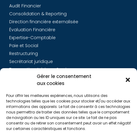
Audit Financier
Consolidation & Reporting
Direction financière externalisée
Évaluation Financière
Expertise-Comptable
Paie et Social
Restructuring
Secrétariat juridique
Transaction Advisory Services
Gérer le consentement
aux cookies
Aurys
Pour offrir les meilleures expériences, nous utilisons des
Équipe
technologies telles que les cookies pour stocker et/ou accéder aux
Carrières
informations des appareils. Le fait de consentir à ces technologies
nous permettra de traiter des données telles que le comportement
Contact
de navigation ou les ID uniques sur ce site. Le fait de ne pas
consentir ou de retirer son consentement peut avoir un effet négatif
sur certaines caractéristiques et fonctions.
Liens utiles