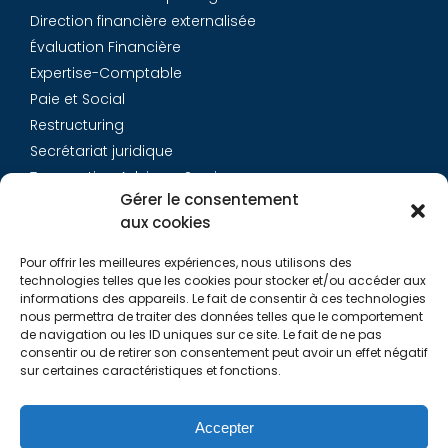
Direction financière externalisée
Évaluation Financière
Expertise-Comptable
Paie et Social
Restructuring
Secrétariat juridique
Transaction Advisory Services
Gérer le consentement
aux cookies
Aurys
Pour offrir les meilleures expériences, nous utilisons des
Équipe
technologies telles que les cookies pour stocker et/ou accéder aux
Carrières
informations des appareils. Le fait de consentir à ces technologies
nous permettra de traiter des données telles que le comportement
Contact
de navigation ou les ID uniques sur ce site. Le fait de ne pas
consentir ou de retirer son consentement peut avoir un effet négatif
sur certaines caractéristiques et fonctions.
Liens utiles
Rapports de Transparence
Accepter
Mentions légales