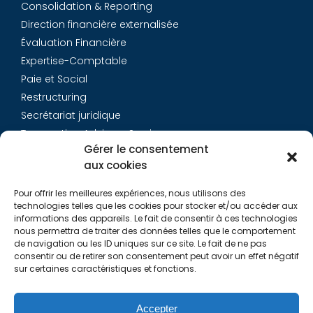
Consolidation & Reporting
Direction financière externalisée
Évaluation Financière
Expertise-Comptable
Paie et Social
Restructuring
Secrétariat juridique
Transaction Advisory Services
Gérer le consentement
aux cookies
Aurys
Pour offrir les meilleures expériences, nous utilisons des
Équipe
technologies telles que les cookies pour stocker et/ou accéder aux
Carrières
informations des appareils. Le fait de consentir à ces technologies
nous permettra de traiter des données telles que le comportement
Contact
de navigation ou les ID uniques sur ce site. Le fait de ne pas
consentir ou de retirer son consentement peut avoir un effet négatif
sur certaines caractéristiques et fonctions.
Liens utiles
Rapports de Transparence
Accepter