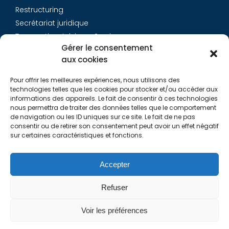
Restructuring
Secrétariat juridique
Transaction Advisory Services
Gérer le consentement
aux cookies
Aurys
Pour offrir les meilleures expériences, nous utilisons des
Équipe
technologies telles que les cookies pour stocker et/ou accéder aux
Carrières
informations des appareils. Le fait de consentir à ces technologies
nous permettra de traiter des données telles que le comportement
Contact
de navigation ou les ID uniques sur ce site. Le fait de ne pas
consentir ou de retirer son consentement peut avoir un effet négatif
sur certaines caractéristiques et fonctions.
Liens utiles
Rapports de Transparence
Accepter
Mentions légales
Politique de Cookies (EU)
Refuser
Lexique
Voir les préférences