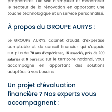
propriétaires. Elle vise à simplifier et moderniser
le secteur de la rénovation en apportant une
touche technologique et un service personnalisé.
À propos du GROUPE AURYS :
Le GROUPE AURYS, cabinet d’audit, d’expertise
comptable et de conseil financier qui s’appuie
sur plus de 𝟕𝟎 𝐚𝐧𝐬 𝐝’𝐞𝐱𝐩𝐞́𝐫𝐢𝐞𝐧𝐜𝐞, 𝟏𝟖 𝐚𝐬𝐬𝐨𝐜𝐢𝐞́𝐬, 𝐩𝐫𝐞̀𝐬 𝐝𝐞 𝟐𝟎𝟎
𝐬𝐚𝐥𝐚𝐫𝐢𝐞́𝐬 𝐞𝐭 𝟖 𝐛𝐮𝐫𝐞𝐚𝐮𝐱 sur le territoire national, vous
accompagne en apportant des solutions
adaptées à vos besoins.
Un projet d’évaluation
financière ? Nos experts vous
accompagnent :