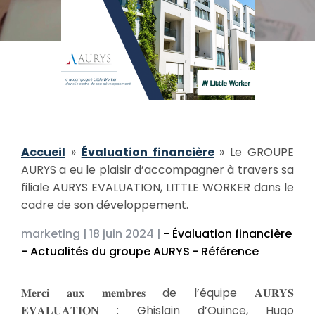
Accueil
»
Évaluation financière
»
Le GROUPE
AURYS a eu le plaisir d’accompagner à travers sa
filiale AURYS EVALUATION, LITTLE WORKER dans le
cadre de son développement.
marketing |
18 juin 2024 |
- Évaluation financière
- Actualités du groupe AURYS
- Référence
𝐌𝐞𝐫𝐜𝐢 𝐚𝐮𝐱 𝐦𝐞𝐦𝐛𝐫𝐞𝐬 de l’équipe 𝐀𝐔𝐑𝐘𝐒
𝐄𝐕𝐀𝐋𝐔𝐀𝐓𝐈𝐎𝐍 : Ghislain d’Ouince, Hugo