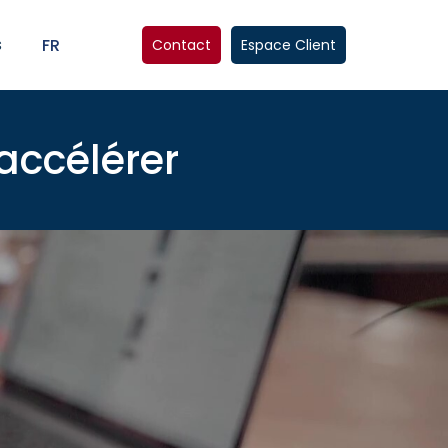
s
FR
Contact
Espace Client
 accélérer