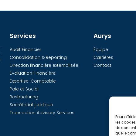
Services
Aurys
-
Audit Financier
Équipe
e
Consolidation & Reporting
Carrières
e
Direction financière externalisée
Contact
Évaluation Financière
Expertise-Comptable
Paie et Social
Restructuring
Secrétariat juridique
Transaction Advisory Services
Pour offrir
les cookies
de consenti
que le comp