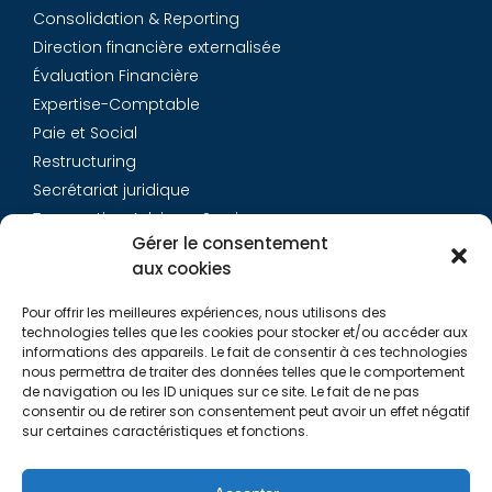
Consolidation & Reporting
Direction financière externalisée
Évaluation Financière
Expertise-Comptable
Paie et Social
Restructuring
Secrétariat juridique
Transaction Advisory Services
Gérer le consentement
aux cookies
Aurys
Pour offrir les meilleures expériences, nous utilisons des
Équipe
technologies telles que les cookies pour stocker et/ou accéder aux
Carrières
informations des appareils. Le fait de consentir à ces technologies
nous permettra de traiter des données telles que le comportement
Contact
de navigation ou les ID uniques sur ce site. Le fait de ne pas
consentir ou de retirer son consentement peut avoir un effet négatif
sur certaines caractéristiques et fonctions.
Liens utiles
Rapports de Transparence