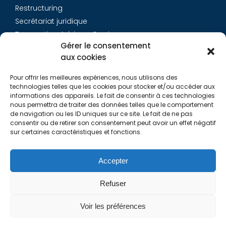
Restructuring
Secrétariat juridique
Transaction Advisory Services
Gérer le consentement
aux cookies
Aurys
Pour offrir les meilleures expériences, nous utilisons des
Équipe
technologies telles que les cookies pour stocker et/ou accéder aux
Carrières
informations des appareils. Le fait de consentir à ces technologies
nous permettra de traiter des données telles que le comportement
Contact
de navigation ou les ID uniques sur ce site. Le fait de ne pas
consentir ou de retirer son consentement peut avoir un effet négatif
sur certaines caractéristiques et fonctions.
Liens utiles
Rapports de Transparence
Accepter
Mentions légales
Politique de Cookies (EU)
Refuser
Lexique
Voir les préférences