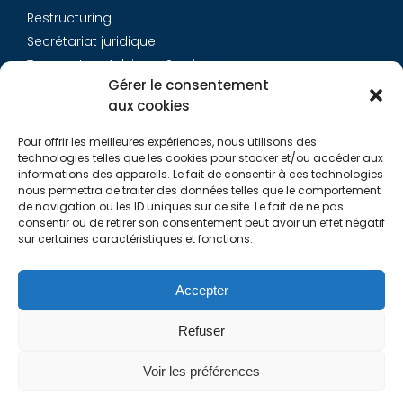
Restructuring
Secrétariat juridique
Transaction Advisory Services
Gérer le consentement
aux cookies
Aurys
Pour offrir les meilleures expériences, nous utilisons des
Équipe
technologies telles que les cookies pour stocker et/ou accéder aux
Carrières
informations des appareils. Le fait de consentir à ces technologies
nous permettra de traiter des données telles que le comportement
Contact
de navigation ou les ID uniques sur ce site. Le fait de ne pas
consentir ou de retirer son consentement peut avoir un effet négatif
sur certaines caractéristiques et fonctions.
Liens utiles
Rapports de Transparence
Accepter
Mentions légales
Politique de Cookies (EU)
Refuser
Lexique
Voir les préférences