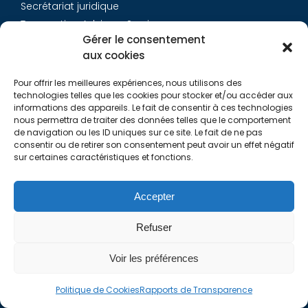
Secrétariat juridique
Transaction Advisory Services
Gérer le consentement
aux cookies
Aurys
Pour offrir les meilleures expériences, nous utilisons des
Équipe
technologies telles que les cookies pour stocker et/ou accéder aux
Carrières
informations des appareils. Le fait de consentir à ces technologies
nous permettra de traiter des données telles que le comportement
Contact
de navigation ou les ID uniques sur ce site. Le fait de ne pas
consentir ou de retirer son consentement peut avoir un effet négatif
sur certaines caractéristiques et fonctions.
Liens utiles
Rapports de Transparence
Accepter
Mentions légales
Politique de Cookies (EU)
Refuser
Lexique
Voir les préférences
Politique de Cookies
Rapports de Transparence