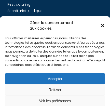
Restructuring
Secrétariat juridique
Transaction Advisory Services
Gérer le consentement
aux cookies
Aurys
Pour offrir les meilleures expériences, nous utilisons des
Équipe
technologies telles que les cookies pour stocker et/ou accéder aux
Carrières
informations des appareils. Le fait de consentir à ces technologies
nous permettra de traiter des données telles que le comportement
Contact
de navigation ou les ID uniques sur ce site. Le fait de ne pas
consentir ou de retirer son consentement peut avoir un effet négatif
sur certaines caractéristiques et fonctions.
Liens utiles
Rapports de Transparence
Accepter
Mentions légales
Politique de Cookies (EU)
Refuser
Lexique
Voir les préférences