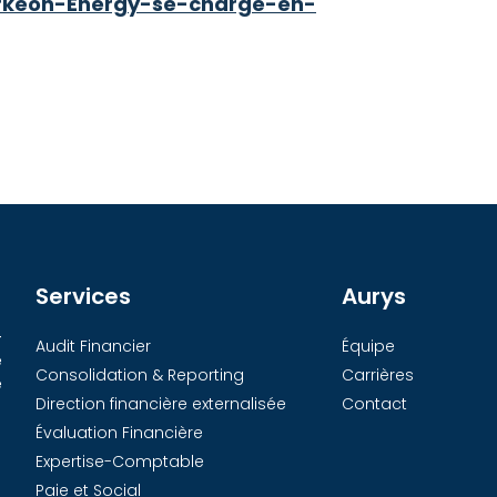
Arkeon-Energy-se-charge-en-
Services
Aurys
-
Audit Financier
Équipe
e
Consolidation & Reporting
Carrières
e
Direction financière externalisée
Contact
Évaluation Financière
Expertise-Comptable
Paie et Social