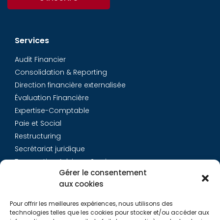
Services
Audit Financier
Consolidation & Reporting
Direction financière externalisée
Évaluation Financière
Expertise-Comptable
Paie et Social
Restructuring
Secrétariat juridique
Transaction Advisory Services
Gérer le consentement
aux cookies
Aurys
Pour offrir les meilleures expériences, nous utilisons des
Équipe
technologies telles que les cookies pour stocker et/ou accéder aux
Carrières