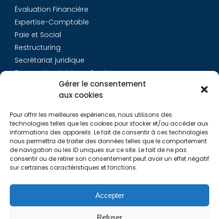
Évaluation Financière
Expertise-Comptable
Paie et Social
Restructuring
Secrétariat juridique
Transaction Advisory Services
Gérer le consentement
aux cookies
Aurys
Pour offrir les meilleures expériences, nous utilisons des
Équipe
technologies telles que les cookies pour stocker et/ou accéder aux
Carrières
informations des appareils. Le fait de consentir à ces technologies
nous permettra de traiter des données telles que le comportement
Contact
de navigation ou les ID uniques sur ce site. Le fait de ne pas
consentir ou de retirer son consentement peut avoir un effet négatif
sur certaines caractéristiques et fonctions.
Liens utiles
Rapports de Transparence
Accepter
Mentions légales
Politique de Cookies (EU)
Refuser