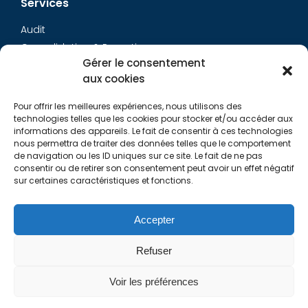
Services
Audit
Consolidation & Reporting
Gérer le consentement
Accounting expertise
aux cookies
Financial Evaluation
Pay and social
Pour offrir les meilleures expériences, nous utilisons des
Restructuring
technologies telles que les cookies pour stocker et/ou accéder aux
informations des appareils. Le fait de consentir à ces technologies
Transaction Services
nous permettra de traiter des données telles que le comportement
de navigation ou les ID uniques sur ce site. Le fait de ne pas
consentir ou de retirer son consentement peut avoir un effet négatif
Aurys
sur certaines caractéristiques et fonctions.
AURYS TEAM
Contact Us
Accepter
Refuser
Links
Voir les préférences