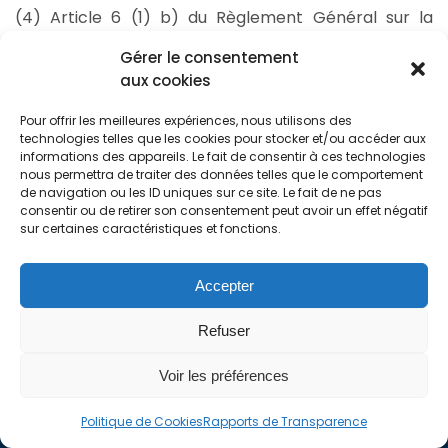
(4) Article 6 (1) b) du Règlement Général sur la
Protection des Données
Gérer le consentement
aux cookies
(5) Article 6 (1) f) du Règlement Général sur la
Protection des Données. Vous pouvez trouver plus
Pour offrir les meilleures expériences, nous utilisons des
des informations complémentaires concernant la
technologies telles que les cookies pour stocker et/ou accéder aux
politique de confidentialité de Google Analytics en
informations des appareils. Le fait de consentir à ces technologies
nous permettra de traiter des données telles que le comportement
cliquant sur le lien suivant :
de navigation ou les ID uniques sur ce site. Le fait de ne pas
https://www.google.com/intl/fr/policies/privacy/
consentir ou de retirer son consentement peut avoir un effet négatif
sur certaines caractéristiques et fonctions.
Accepter
Refuser
Voir les préférences
AURYS GROUP is the result of the merger of two auditing
Politique de Cookies
Rapports de Transparence
and chartered accountant groups, Visalys and Européenne